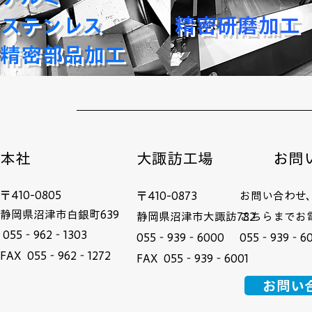
ステンレス
​精密研磨加工
精密部品加工
本社
​大諏訪工場
お問
〒410-0805
​〒410-0873
お問い合わせ
静岡県沼津市白銀町639
静岡県沼津市大諏訪782
こちらまでお
055‐962‐1303
055‐939‐6000
055‐939‐6
FAX 055‐962‐1272
FAX 055‐939‐6001
お問い